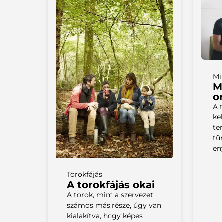
Mi
M
o
A 
ke
te
tü
en
Torokfájás
A torokfájás okai
A torok, mint a szervezet
számos más része, úgy van
kialakítva, hogy képes