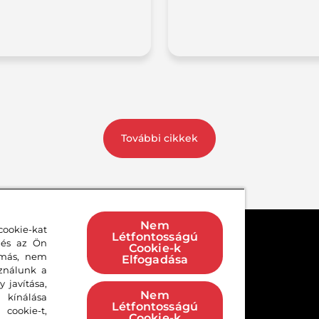
További cikkek
Nem
ookie-kat
Létfontosságú
 és az Ön
Cookie-k
 más, nem
Elfogadása
e
Felhasználási feltételek
Adatvédelmi 
sználunk a
Oldaltérkép
 javítása,
Nem
 kínálása
Létfontosságú
cookie-t,
Cookie-k