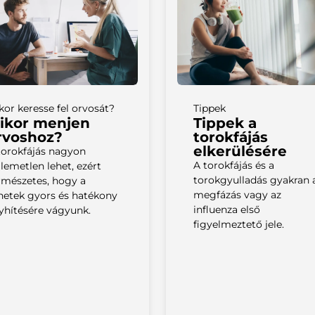
Tippek
kor keresse fel orvosát?
Tippek a
ikor menjen
torokfájás
rvoshoz?
elkerülésére
torokfájás nagyon
A torokfájás és a
llemetlen lehet, ezért
torokgyulladás gyakran 
rmészetes, hogy a
megfázás vagy az
netek gyors és hatékony
influenza első
yhítésére vágyunk.
figyelmeztető jele.