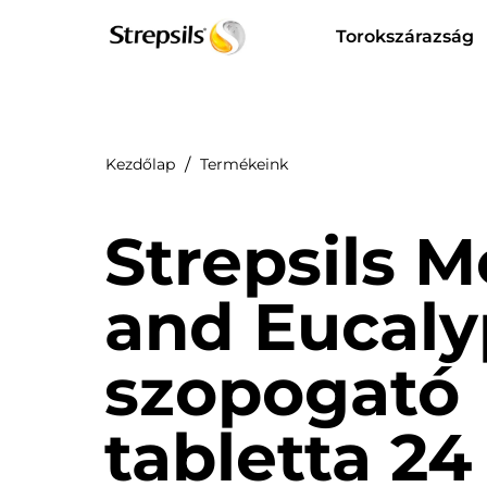
Torokszárazság
Kezdőlap
Termékeink
Strepsils 
and Eucaly
szopogató
tabletta 24