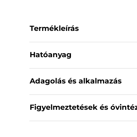
Termékleírás
Szüntesse meg a torokfájást az első jelénél
hatású készítmény. Fájdalomcsillapító hatása
Hatóanyag
eukaliptusz tartalmának köszönhetően megol
Már 4 éves kortól szedhető. Egészségpénztá
0,6 mg amilmetakrezol, ill. 1,2 mg 2,4-dikl
Adagolás és alkalmazás
Adagolás: A tünetek kezeléséhez a legalacso
néhány (4-6) napon belül megszűnnek. Feln
Figyelmeztetések és óvint
serdülők: 5 éves kor feletti gyermekek: nap
alkalmazása ellenjavallt a félrenyelés foko
A megadott dózist nem szabad túllépni. Ha
alkalmazás módja: Szájnyálkahártyán történő 
enyhülnek, vagy láz, fejfájás, émelygés, hán
ivást és fogmosást ezután 1-2 órán át kerülni