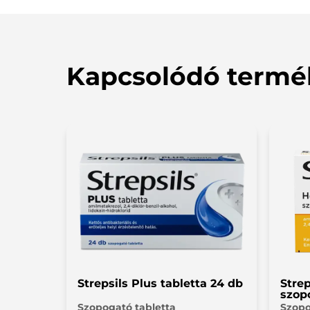
gyógyszer csak olyan korú gyermekeknek adh
készítmény szénhidráttartalma kb.2,5 g/tabl
Ritkán előforduló örökletes fruktóz intole
nem szedhető. Ez a gyógyszer adagonként k
Kapcsolódó termé
folyékony glükóz ízesítőben lévő kén-dioxi
bronchospasmust okozhat. Allergént tartal
reakciókat okozhat. Ez a gyógyszer nagyon
„gluténmentesnek” tekinthető és nagyon va
Strepsils Plus tabletta 24 db
Stre
szop
Szopogató tabletta
Szopo