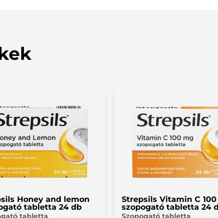
ató, akik elég idősek ahhoz, hogy felügyelet nélkül is 
etta (1,0133 g glükóz és 1,4971 g szacharóz), ezért cuko
ranciában, glükóz galaktóz malabszorpcióban vagy szacha
evesebb, mint 1 mmol (23 mg) nátriumot tartalmaz, aza
kek
d (E220, 0,13 ppm szopogató tablettánként) ritkán súlyos
mazó aromaanyag: Ez a gyógyszer d-limonén aromaanyago
 kis mennyiségben tartalmaz csak búzakeményítőt (20,2
lószínűtlen, hogy problémát okoz a cöliákiás betegnél.
psils Honey and lemon
Strepsils Vitamin C 10
ogató tabletta 24 db
szopogató tabletta 24 
gató tabletta
Szopogató tabletta