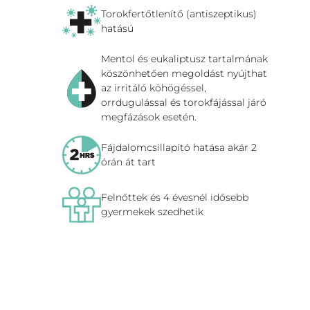
Torokfertőtlenítő (antiszeptikus)
hatású
Mentol és eukaliptusz tartalmának
köszönhetően megoldást nyújthat
az irritáló köhögéssel,
orrdugulással és torokfájással járó
megfázások esetén.
Fájdalomcsillapító hatása akár 2
órán át tart
Felnőttek és 4 évesnél idősebb
gyermekek szedhetik