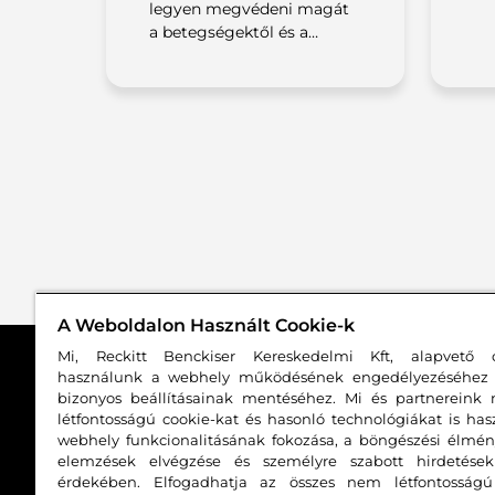
legyen megvédeni magát
a betegségektől és a…
A Weboldalon Használt Cookie-k
Mi, Reckitt Benckiser Kereskedelmi Kft, alapvető c
használunk a webhely működésének engedélyezéséhez
bizonyos beállításainak mentéséhez. Mi és partnereink
Feltételezett mellékhatások bejelentés
létfontosságú cookie-kat és hasonló technológiákat is ha
webhely funkcionalitásának fokozása, a böngészési élmény
elemzések elvégzése és személyre szabott hirdetések
+36 1 250 8399
Hívás:
érdekében. Elfogadhatja az összes nem létfontosságú 