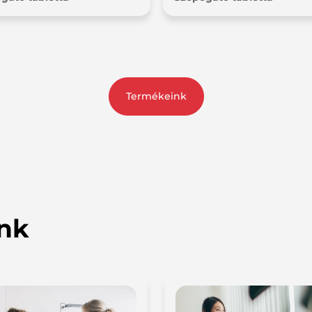
Termékeink
ink