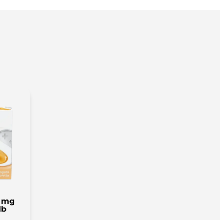
elszopogassák a tablettát. A
rbetegeknek alkalmazása nem javallt.
ráz izomaltáz hiányban a készítmény
z gyakorlatilag „nátriummentes”. A
 túlérzékenységi reakciókat és
t tartalmaz. A d-limonén allergiás
6 µg) a glükózhoz adva, lényegében
0 mg
db