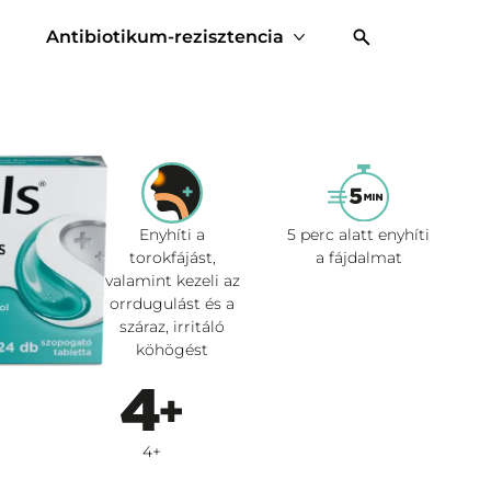
Antibiotikum-rezisztencia
Enyhíti a
5 perc alatt enyhíti
torokfájást,
a fájdalmat
valamint kezeli az
orrdugulást és a
száraz, irritáló
köhögést
4+